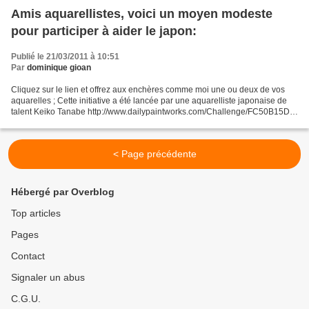
Amis aquarellistes, voici un moyen modeste
pour participer à aider le japon:
Publié le 21/03/2011 à 10:51
Par
dominique gioan
Cliquez sur le lien et offrez aux enchères comme moi une ou deux de vos
aquarelles ; Cette initiative a été lancée par une aquarelliste japonaise de
talent Keiko Tanabe http://www.dailypaintworks.com/Challenge/FC50B15D-
5016-4E5E-87F2-87C3F79BA65B?gui...
< Page précédente
Hébergé par Overblog
Top articles
Pages
Contact
Signaler un abus
C.G.U.