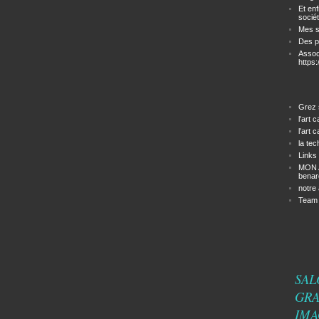
Et en
sociét
Mes s
Des p
Assoc
https
Grez 
l'art 
l'art 
la te
Links
MON A
benar
notre 
Team b
SAL
GRA
IMA