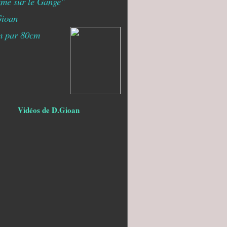
me sur le Gange"
ioan
m par 80cm
Vidéos de D.Gioan