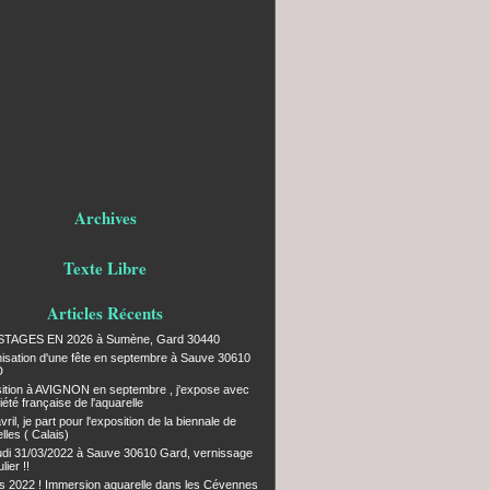
Archives
Texte Libre
Articles Récents
STAGES EN 2026 à Sumène, Gard 30440
isation d'une fête en septembre à Sauve 30610
D
ition à AVIGNON en septembre , j'expose avec
iété française de l'aquarelle
vril, je part pour l'exposition de la biennale de
lles ( Calais)
udi 31/03/2022 à Sauve 30610 Gard, vernissage
lier !!
s 2022 ! Immersion aquarelle dans les Cévennes