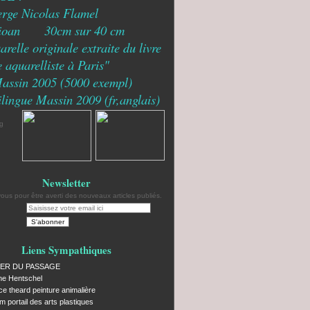
erge Nicolas Flamel
ioan 30cm sur 40 cm
relle originale extraite du livre
 aquarelliste à Paris"
Massin 2005 (5000 exempl)
ilingue Massin 2009 (fr,anglais)
Newsletter
us pour être averti des nouveaux articles publiés.
Liens Sympathiques
IER DU PASSAGE
ne Hentschel
ce theard peinture animalière
 portail des arts plastiques