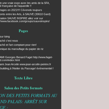
fin une vraie expo avec les amis de la SFA,
é française de l'aquarelle !!
tages en 2021!!!! Cévenols toujours
onts entre les Arts, à SAUVE (30610 Gard)
iation SAUVE INSPIRE allez voir sur
://www.facebook.com/groups/sauveinspire/
Pages
sur loing
caché c'est nous
caché et l'art comptant pour rien!
chnique du marouflage du papier de riz
MI Georges Benard Faget http://www.faget-
d.com/index.html
ami Jean Arcelin www.jean-arcelin-peintre.fr
uilding,à l'Atelier du Passage! événementiel !
Texte Libre
Salon des Petits formats
ON DES PETITS FORMATS AU
ND PALAIS: ARRÊT SUR
GE :