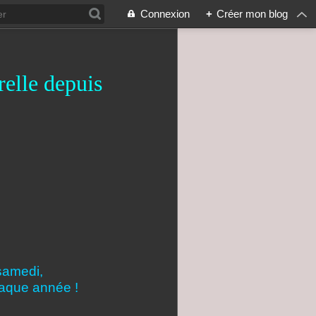
Connexion
+
Créer mon blog
relle depuis
samedi,
haque année !