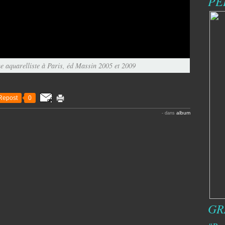
PE
e aquarelliste à Paris, éd Massin 2005 et 2009
Repost
0
album
-
dans
GR