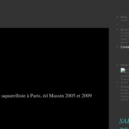
Blog
nous!
Descr
J'y pa
en Fra
Paris 
jeune 
Conta
Name
À Pro
Pierre
lumièr
l'aqu
arr.d
SA