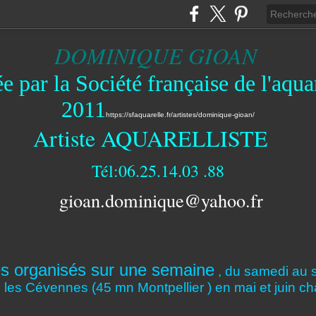
DOMINIQUE GIOAN
e par la Société française de l'aqua
2011
https://sfaquarelle.fr/artistes/dominique-gioan/
Artiste AQUARELLISTE
Tél:06.25.14.03 .88
gioan.dominique@yahoo.fr
s organisés sur une semaine
, du samedi au 
s les Cévennes (45 mn Montpellier ) en mai et juin c