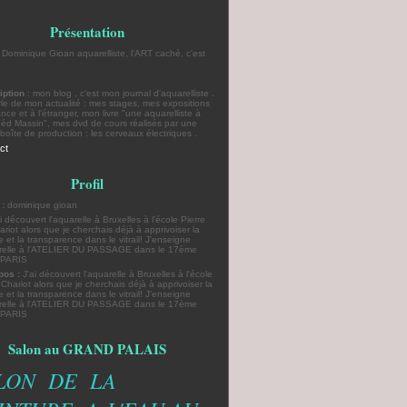
Présentation
: Dominique Gioan aquarelliste, l'ART caché, c'est
iption
: mon blog , c'est mon journal d'aquarelliste .
rle de mon actualité : mes stages, mes expositions
nce et à l'étranger, mon livre "une aquarelliste à
"éd Massin", mes dvd de cours réalisés par une
boîte de production : les cerveaux électriques .
ct
Profil
 :
dominique gioan
pos :
J'ai découvert l'aquarelle à Bruxelles à l'école
 Chariot alors que je cherchais déjà à apprivoiser la
e et la transparence dans le vitrail! J'enseigne
arelle à l'ATELIER DU PASSAGE dans le 17ème
e PARIS
Salon au GRAND PALAIS
LON DE LA