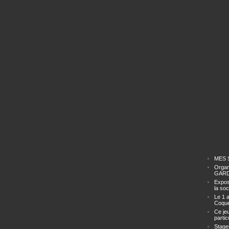
MES 
Organ
GAR
Expos
la soc
Le 1 a
Coque
Ce je
particu
Stage