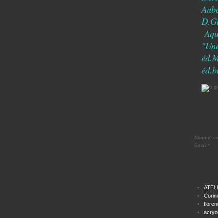
Aub
D.G
Aqua
"Une
éd.
éd.b
Abonnez-vo
Email
ATEL
Corin
floren
acryom