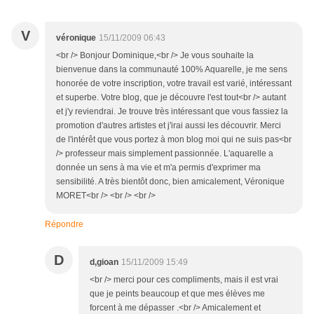
V
véronique
15/11/2009 06:43
<br /> Bonjour Dominique,<br /> Je vous souhaite la
bienvenue dans la communauté 100% Aquarelle, je me sens
honorée de votre inscription, votre travail est varié, intéressant
et superbe. Votre blog, que je découvre l'est tout<br /> autant
et j'y reviendrai. Je trouve très intéressant que vous fassiez la
promotion d'autres artistes et j'irai aussi les découvrir. Merci
de l'intérêt que vous portez à mon blog moi qui ne suis pas<br
/> professeur mais simplement passionnée. L'aquarelle a
donnée un sens à ma vie et m'a permis d'exprimer ma
sensibilité. A très bientôt donc, bien amicalement, Véronique
MORET<br /> <br /> <br />
Répondre
D
d,gioan
15/11/2009 15:49
<br /> merci pour ces compliments, mais il est vrai
que je peints beaucoup et que mes élèves me
forcent à me dépasser .<br /> Amicalement et