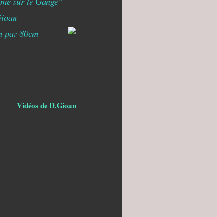
me sur le Gange"
ioan
m par 80cm
Vidéos de D.Gioan