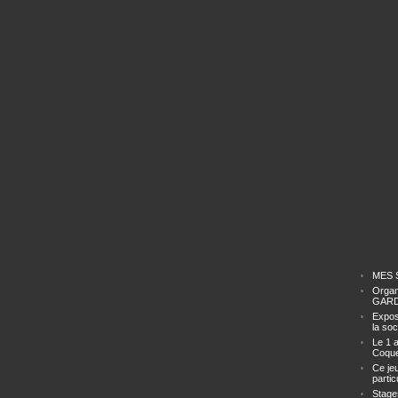
MES 
Organ
GAR
Expos
la soc
Le 1 a
Coque
Ce je
particu
Stage