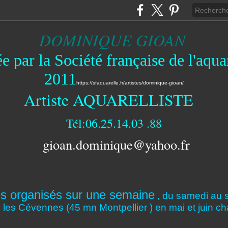
DOMINIQUE GIOAN
e par la Société française de l'aqua
2011
https://sfaquarelle.fr/artistes/dominique-gioan/
Artiste AQUARELLISTE
Tél:06.25.14.03 .88
gioan.dominique@yahoo.fr
s organisés sur une semaine
, du samedi au 
s les Cévennes (45 mn Montpellier ) en mai et juin c