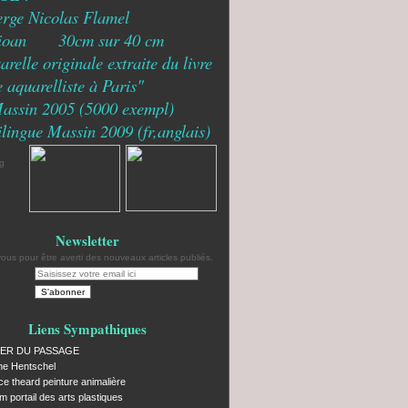
erge Nicolas Flamel
ioan 30cm sur 40 cm
relle originale extraite du livre
 aquarelliste à Paris"
Massin 2005 (5000 exempl)
ilingue Massin 2009 (fr,anglais)
Newsletter
us pour être averti des nouveaux articles publiés.
Liens Sympathiques
IER DU PASSAGE
ne Hentschel
ce theard peinture animalière
 portail des arts plastiques