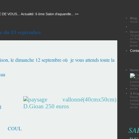
E DE VOUS...
Actualité: 6 ème Salon d'aquarelle... >>
Blog
nous!
ne du 13 septembre
Descr
J'y pa
en Fra
Paris 
jeune 
Conta
, le dimanche 12 septembre où je vous attends toute la
Name
eau
À Pro
Pierre
lumièr
l'aqu
arr.d
SA
L