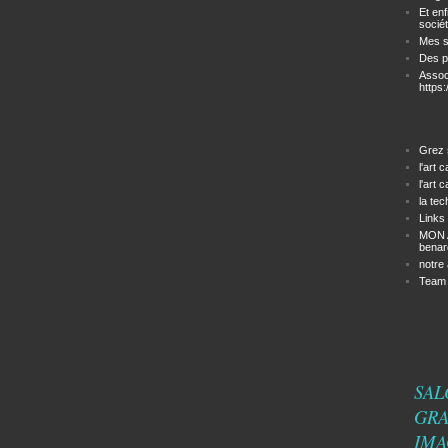
Et en
sociét
Mes s
Des p
Assoc
https
Grez 
l'art 
l'art 
la te
Links
MON A
benar
notre 
Team b
SAL
GRA
IMA