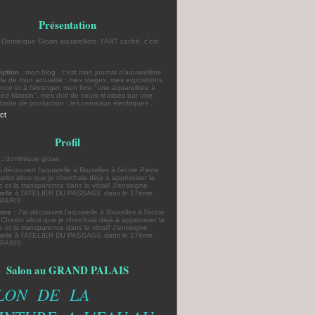
Présentation
: Dominique Gioan aquarelliste, l'ART caché, c'est
iption
: mon blog , c'est mon journal d'aquarelliste .
rle de mon actualité : mes stages, mes expositions
nce et à l'étranger, mon livre "une aquarelliste à
"éd Massin", mes dvd de cours réalisés par une
boîte de production : les cerveaux électriques .
ct
Profil
 :
dominique gioan
pos :
J'ai découvert l'aquarelle à Bruxelles à l'école
 Chariot alors que je cherchais déjà à apprivoiser la
e et la transparence dans le vitrail! J'enseigne
arelle à l'ATELIER DU PASSAGE dans le 17ème
e PARIS
Salon au GRAND PALAIS
LON DE LA