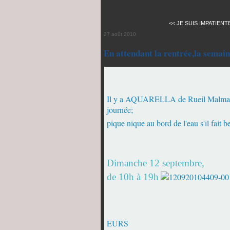
<< JE SUIS IMPATIENT
27 août 2010
En attendant la rentrée,la semai
Il y a AQUARELLA de Rueil Malmaison
journée;
pique nique au bord de l'eau s'il fait b
Dimanche 12 septembre,
de 10h à 19h
COU
EURS