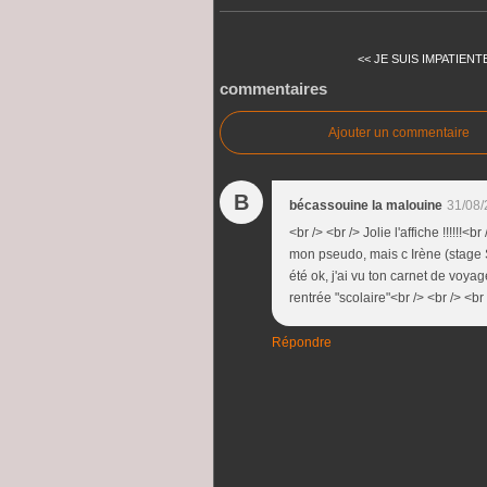
<< JE SUIS IMPATIENT
commentaires
Ajouter un commentaire
B
bécassouine la malouine
31/08/
<br /> <br /> Jolie l'affiche !!!!!!
mon pseudo, mais c Irène (stage S
été ok, j'ai vu ton carnet de voya
rentrée "scolaire"<br /> <br /> <br
Répondre