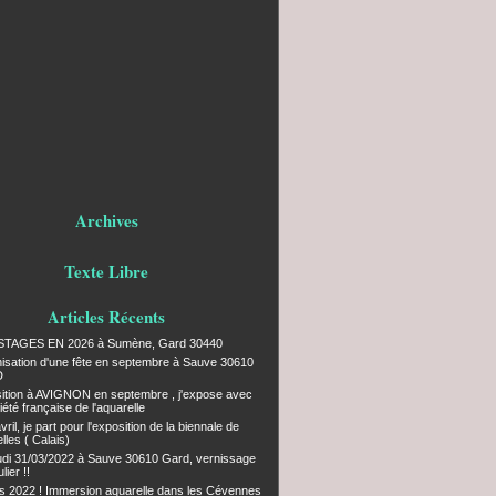
Archives
Texte Libre
Articles Récents
STAGES EN 2026 à Sumène, Gard 30440
isation d'une fête en septembre à Sauve 30610
D
ition à AVIGNON en septembre , j'expose avec
iété française de l'aquarelle
vril, je part pour l'exposition de la biennale de
lles ( Calais)
udi 31/03/2022 à Sauve 30610 Gard, vernissage
lier !!
s 2022 ! Immersion aquarelle dans les Cévennes