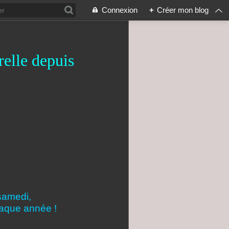
Connexion
+
Créer mon blog
relle depuis
samedi,
haque année !