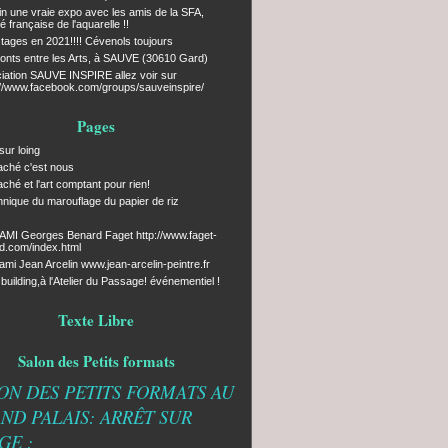
fin une vraie expo avec les amis de la SFA,
é française de l'aquarelle !!
tages en 2021!!!! Cévenols toujours
onts entre les Arts, à SAUVE (30610 Gard)
iation SAUVE INSPIRE allez voir sur
://www.facebook.com/groups/sauveinspire/
Pages
sur loing
caché c'est nous
caché et l'art comptant pour rien!
chnique du marouflage du papier de riz
MI Georges Benard Faget http://www.faget-
d.com/index.html
ami Jean Arcelin www.jean-arcelin-peintre.fr
uilding,à l'Atelier du Passage! événementiel !
Texte Libre
Salon des Petits formats
ON DES PETITS FORMATS AU
ND PALAIS: ARRÊT SUR
GE :