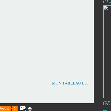
PE
es
N TABLEAU EST
GR
Repost
0