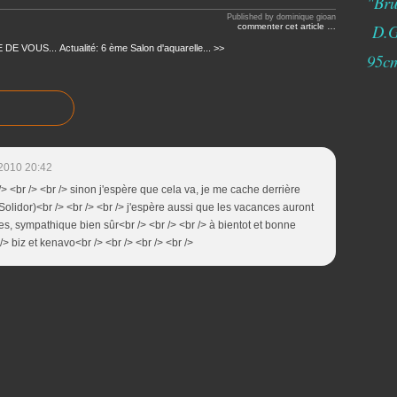
"Bru
Published by dominique gioan
D.G
commenter cet article
…
E DE VOUS...
Actualité: 6 ème Salon d'aquarelle... >>
95c
2010 20:42
<br /> <br /> <br /> sinon j'espère que cela va, je me cache derrière
olidor)<br /> <br /> <br /> j'espère aussi que les vacances auront
ges, sympathique bien sûr<br /> <br /> <br /> à bientot et bonne
 /> biz et kenavo<br /> <br /> <br /> <br />