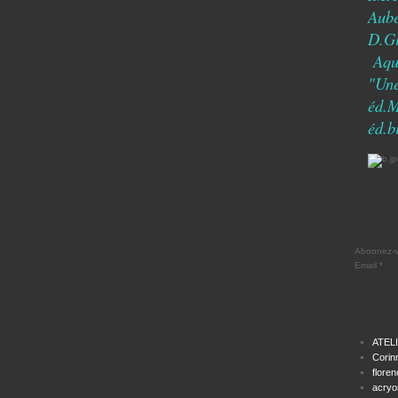
Aub
D.G
Aqua
"Une
éd.
éd.b
Abonnez-vo
Email
ATEL
Corin
floren
acryom