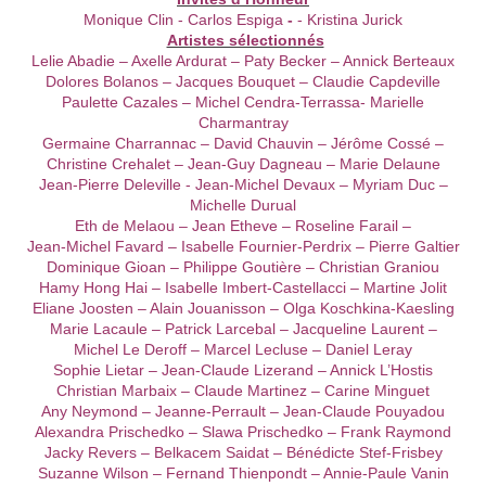
Monique Clin -
Carlos Espiga
-
- Kristina Jurick
Artistes sélectionnés
Lelie Abadie – Axelle Ardurat – Paty Becker – Annick Berteaux
Dolores Bolanos – Jacques Bouquet – Claudie Capdeville
Paulette Cazales – Michel Cendra-Terrassa- Marielle
Charmantray
Germaine Charrannac – David Chauvin – Jérôme Cossé –
Christine Crehalet – Jean-Guy Dagneau – Marie Delaune
Jean-Pierre Deleville - Jean-Michel Devaux – Myriam Duc –
Michelle Durual
Eth de Melaou – Jean Etheve – Roseline Farail –
Jean-Michel Favard – Isabelle Fournier-Perdrix – Pierre Galtier
Dominique Gioan – Philippe Goutière – Christian Graniou
Hamy Hong Hai – Isabelle Imbert-Castellacci – Martine Jolit
Eliane Joosten – Alain Jouanisson – Olga Koschkina-Kaesling
Marie Lacaule – Patrick Larcebal – Jacqueline Laurent –
Michel Le Deroff – Marcel Lecluse – Daniel Leray
Sophie Lietar – Jean-Claude Lizerand – Annick L’Hostis
Christian Marbaix – Claude Martinez – Carine Minguet
Any Neymond – Jeanne-Perrault – Jean-Claude Pouyadou
Alexandra Prischedko – Slawa Prischedko – Frank Raymond
Jacky Revers – Belkacem Saidat – Bénédicte Stef-Frisbey
Suzanne Wilson – Fernand Thienpondt – Annie-Paule Vanin